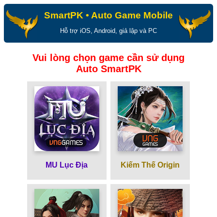
SmartPK • Auto Game Mobile
Hỗ trợ iOS, Android, giả lập và PC
Vui lòng chọn game cần sử dụng
Auto SmartPK
MU Lục Địa
Kiếm Thế Origin